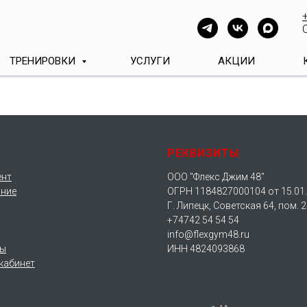
ТРЕНИРОВКИ
УСЛУГИ
АКЦИИ
РЕКВИЗИТЫ
ент
ООО "Флекс Джим 48"
ние
ОГРН 1184827000104 от 15.01
Г. Липецк, Советская 64, пом. 2
+74742 54 54 54
info@flexgym48.ru
ты
ИНН 4824093868
кабинет